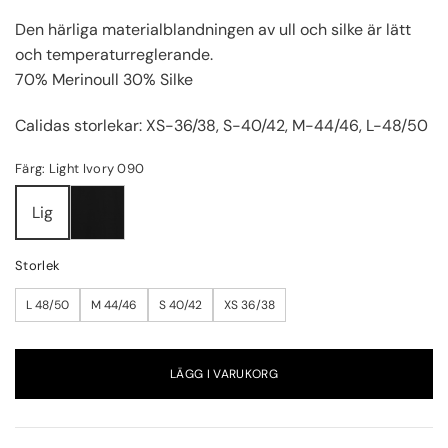
Den härliga materialblandningen av ull och silke är lätt
och temperaturreglerande.
70% Merinoull 30% Silke
Calidas storlekar: XS-36/38, S-40/42, M-44/46, L-48/50
Färg: Light Ivory 090
Lig
Storlek
L 48/50
M 44/46
S 40/42
XS 36/38
LÄGG I VARUKORG