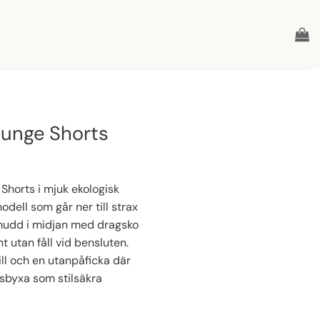
ounge Shorts
horts i mjuk ekologisk
odell som går ner till strax
 mudd i midjan med dragsko
nt utan fåll vid bensluten.
ill och en utanpåficka där
isbyxa som stilsäkra