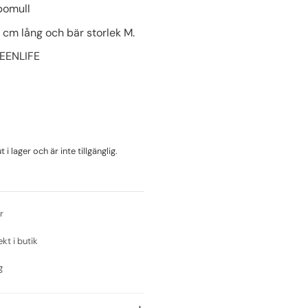
bomull
 cm lång och bär storlek M.
REENLIFE
i lager och är inte tillgänglig.
r
ekt i butik
g