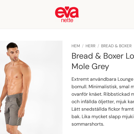
HEM
/
HERR
/
BREAD & BOXER
Bread & Boxer L
Mole Grey
Extremt användbara Lounge S
bomull. Minimalistisk, smal m
ovanför knäet. Ribbstickad
och infällda öljetter, mjuk ka
Lätt snedställda fickor framt
bak. Lika mycket slapp mjuk
sommarshorts.