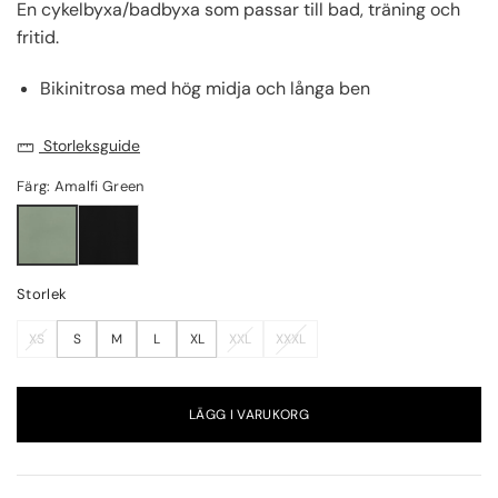
En cykelbyxa/badbyxa som passar till bad, träning och
fritid.
Bikinitrosa med hög midja och långa ben
Storleksguide
Färg: Amalfi Green
Storlek
XS
S
M
L
XL
XXL
XXXL
LÄGG I VARUKORG