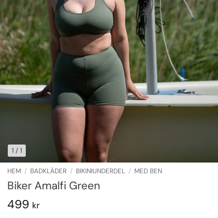
1
/ 1
HEM
/
BADKLÄDER
/
BIKINIUNDERDEL
/
MED BEN
Biker Amalfi Green
499
kr