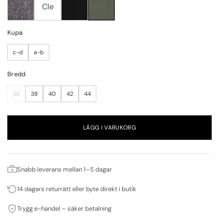
Cle
Kupa
c-d
a-b
Bredd
36
38
40
42
44
LÄGG I VARUKORG
Snabb leverans mellan 1–5 dagar
14 dagars returrätt eller byte direkt i butik
Trygg e-handel – säker betalning