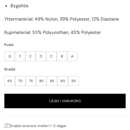
Bygellös
Yttermaterial: 49% Nylon, 39% Polyester, 12% Elastane
Kupmaterial: 55% Polyurethan, 45% Polyester
Kupa
G
F
E
D
C
B
A
Bredd
65
70
75
80
85
90
95
LÄGG I VARUKORG
Snabb leverans mellan 1–5 dagar