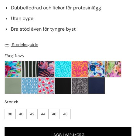
Dubbelfodrad och fickor för protesinlägg
Utan bygel
Bra stöd även för tyngre byst
Storleksguide
Färg: Navy
Storlek
38
40
42
44
46
48
LÄGG I VARUKORG