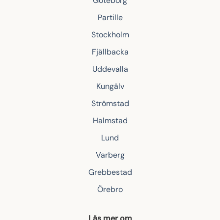
Göteborg
Partille
Stockholm
Fjällbacka
Uddevalla
Kungälv
Strömstad
Halmstad
Lund
Varberg
Grebbestad
Örebro
Läs mer om