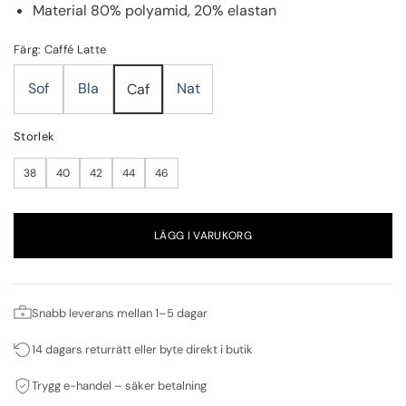
Material 80% polyamid, 20% elastan
Färg: Caffé Latte
Sof
Bla
Nat
Caf
Storlek
38
40
42
44
46
LÄGG I VARUKORG
Snabb leverans mellan 1–5 dagar
14 dagars returrätt eller byte direkt i butik
Trygg e-handel – säker betalning