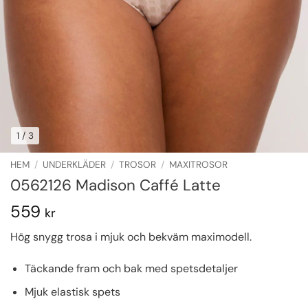
1
/ 3
HEM
/
UNDERKLÄDER
/
TROSOR
/
MAXITROSOR
0562126 Madison Caffé Latte
559
kr
Hög snygg trosa i mjuk och bekväm maximodell.
Täckande fram och bak med spetsdetaljer
Mjuk elastisk spets