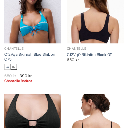
CHANTELLE
CHANTELLE
C12Vqa Bikinibh Blue Shibori
C12Vq0 Bikinibh Black 011
C75
650
kr
Lag
Blu
650
kr
390
kr
Chantelle Badrea