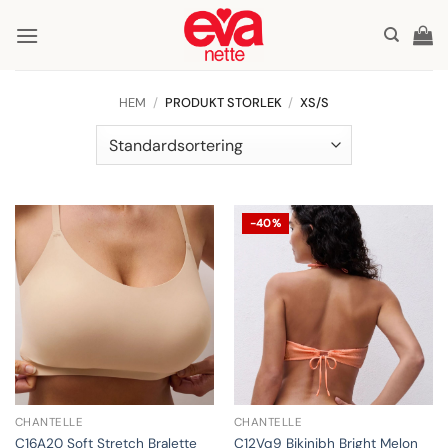
Skip
to
content
HEM
/
PRODUKT STORLEK
/
XS/S
-40%
CHANTELLE
CHANTELLE
C16A20 Soft Stretch Bralette
C12Vq9 Bikinibh Bright Melon