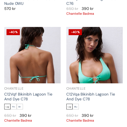
Nude 0WU
C76
570
kr
650
kr
390
kr
Chantelle Badrea
-40%
-40%
CHANTELLE
CHANTELLE
C12Vqf Bikinibh Lagoon Tie
C12Vqa Bikinibh Lagoon Tie
And Dye C78
And Dye C78
Lag
Pin
Bri
Lag
Blu
650
kr
390
kr
650
kr
390
kr
Chantelle Badrea
Chantelle Badrea