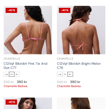
-40%
-40%
CHANTELLE
CHANTELLE
C12Vqf Bikinibh Pink Tie And
C12Vqf Bikinibh Bright Melon
Dye C77
C76
Lag
Pin
Bri
Lag
Pin
Bri
650
kr
390
kr
650
kr
390
kr
Chantelle Badrea
Chantelle Badrea
-40%