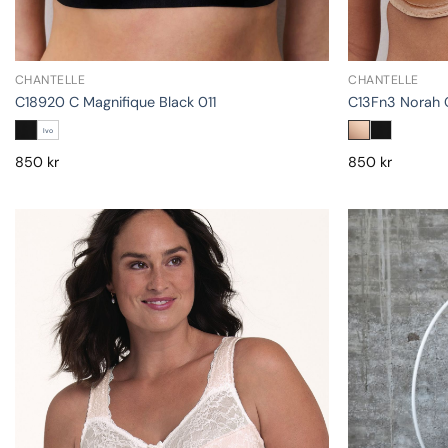
CHANTELLE
CHANTELLE
C18920 C Magnifique Black 011
C13Fn3 Norah 
Ivo
850
kr
850
kr