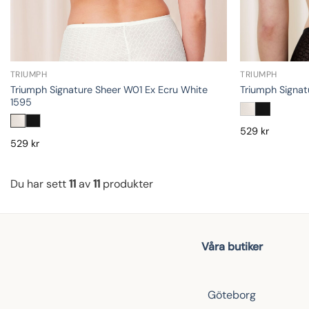
TRIUMPH
TRIUMPH
Triumph Signature Sheer W01 Ex Ecru White
Triumph Signa
1595
529
kr
529
kr
Du har sett
11
av
11
produkter
Våra butiker
Göteborg