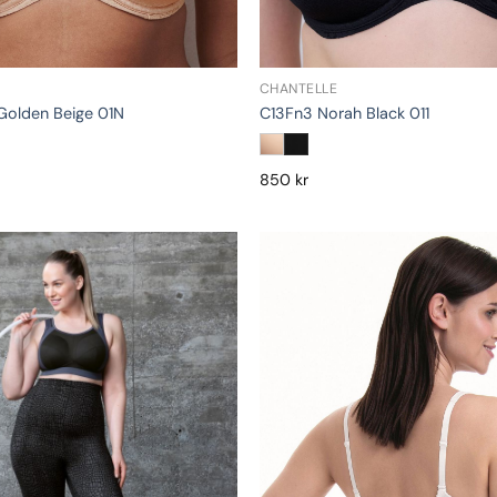
CHANTELLE
Golden Beige 01N
C13Fn3 Norah Black 011
850
kr