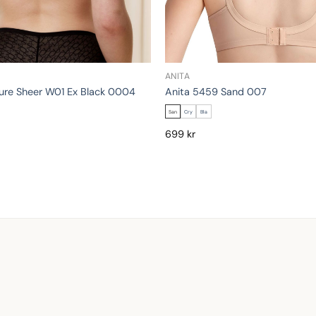
ANITA
ture Sheer W01 Ex Black 0004
Anita 5459 Sand 007
San
Cry
Bla
699
kr