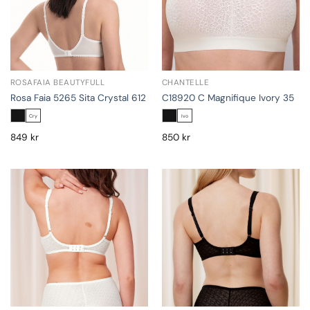
ROSAFAIA BEAUTYFULL
CHANTELLE
Rosa Faia 5265 Sita Crystal 612
C18920 C Magnifique Ivory 35
Cry
Ivo
849
kr
850
kr