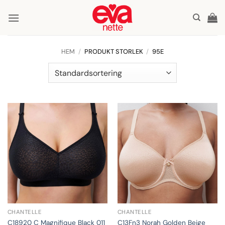
Skip
to
content
HEM
/
PRODUKT STORLEK
/
95E
CHANTELLE
CHANTELLE
C13Fn3 Norah Golden Beige
C18920 C Magnifique Black 011