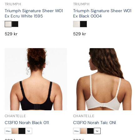
TRIUMPH
TRIUMPH
Triumph Signature Sheer W01
Triumph Signature Sheer W01
Ex Ecru White 1595
Ex Black 0004
529
kr
529
kr
CHANTELLE
CHANTELLE
C13F10 Norah Black 011
C13F10 Norah Talc 0Nl
Mau
Tal
Mau
Tal