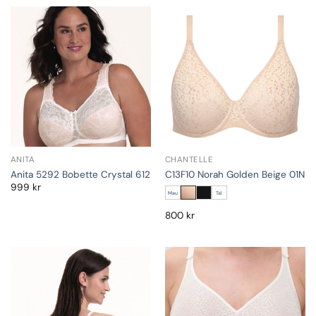
ANITA
CHANTELLE
Anita 5292 Bobette Crystal 612
C13F10 Norah Golden Beige 01N
999
kr
Mau
Tal
800
kr