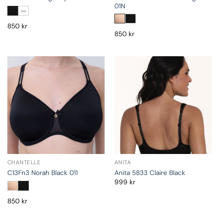
01N
Ivo
850
kr
850
kr
CHANTELLE
ANITA
C13Fn3 Norah Black 011
Anita 5833 Claire Black
999
kr
850
kr