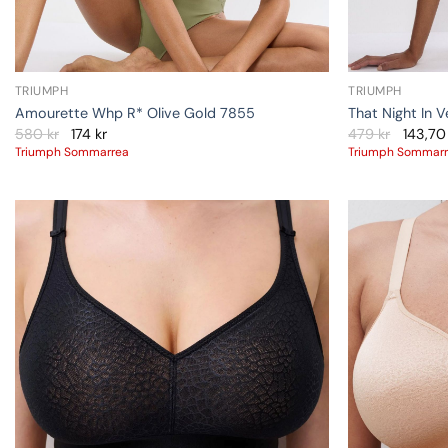
TRIUMPH
TRIUMPH
Amourette Whp R* Olive Gold 7855
That Night In 
580
kr
174
kr
479
kr
143,7
Triumph Sommarrea
Triumph Sommar