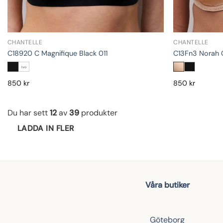
CHANTELLE
CHANTELLE
C18920 C Magnifique Black 011
C13Fn3 Norah 
Ivo
850
kr
850
kr
Du har sett
12
av
39
produkter
LADDA IN FLER
Våra butiker
Göteborg