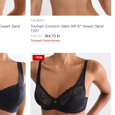
TRIUMPH
Desert Sand
Triumph Comfort Glam Wh R* Desert Sand
7297
549
kr
164,70
kr
Triumph Sommarrea
-70%