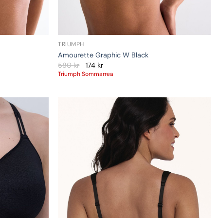
TRIUMPH
Amourette Graphic W Black
580
kr
174
kr
Triumph Sommarrea