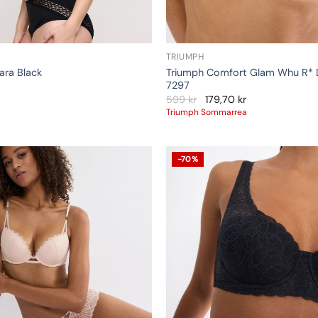
TRIUMPH
Triumph Comfort Glam Whu R* 
ra Black
7297
599
kr
179,70
kr
Triumph Sommarrea
-70%