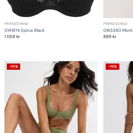
PRIMADONNA
PRIMADONNA
0141974 Epirus Black
0163380 Monta
1 059
kr
889
kr
-70%
-70%