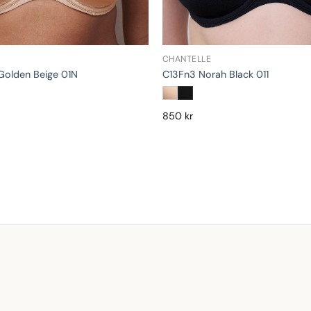
CHANTELLE
Golden Beige 01N
C13Fn3 Norah Black 011
850
kr