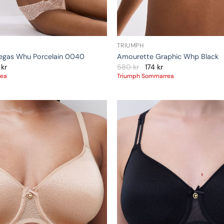
TRIUMPH
Vegas Whu Porcelain 0040
Amourette Graphic Whp Black
0
kr
580
kr
174
kr
rea
Triumph Sommarrea