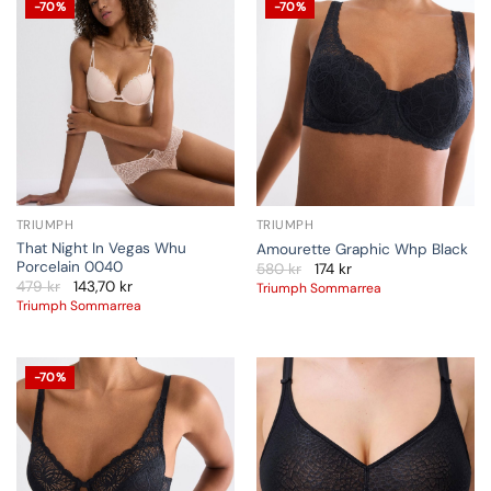
-70%
-70%
TRIUMPH
TRIUMPH
That Night In Vegas Whu
Amourette Graphic Whp Black
Porcelain 0040
580
kr
174
kr
479
kr
143,70
kr
Triumph Sommarrea
Triumph Sommarrea
-70%