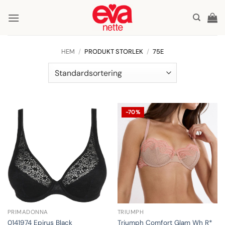
Skip
to
content
HEM
/
PRODUKT STORLEK
/
75E
-70%
PRIMADONNA
TRIUMPH
Triumph Comfort Glam Wh R*
0141974 Epirus Black