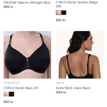
C13Fn3 Norah Golden Beige
0163536 Salerno Midnight Blue
01N
889
kr
850
kr
CHANTELLE
ANITA
C13Fn3 Norah Black 011
Anita 5833 Claire Black
999
kr
850
kr