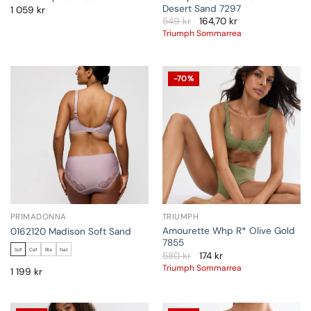
Desert Sand 7297
1 059
kr
549
kr
164,70
kr
Triumph Sommarrea
-70%
PRIMADONNA
TRIUMPH
Amourette Whp R* Olive Gold
0162120 Madison Soft Sand
7855
Sof
Caf
Bla
Nat
580
kr
174
kr
Triumph Sommarrea
1 199
kr