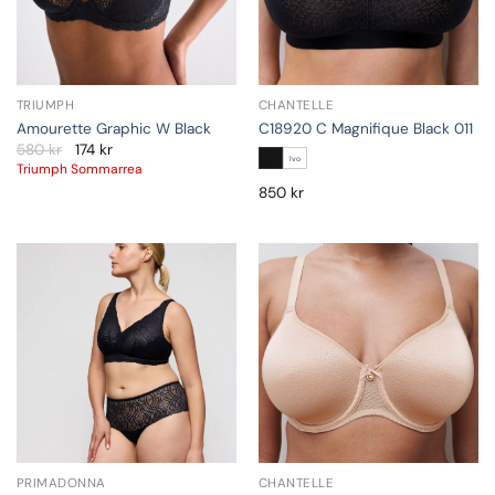
TRIUMPH
CHANTELLE
Amourette Graphic W Black
C18920 C Magnifique Black 011
580
kr
174
kr
Ivo
Triumph Sommarrea
850
kr
PRIMADONNA
CHANTELLE