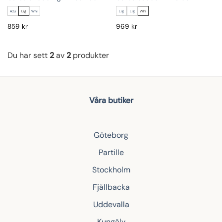
Azu
Lig
Whi
Lig
Lig
Whi
859
kr
969
kr
Du har sett
2
av
2
produkter
Våra butiker
Göteborg
Partille
Stockholm
Fjällbacka
Uddevalla
Kungälv