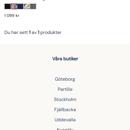
1 099
kr
Du har sett
1
av
1
produkter
Våra butiker
Göteborg
Partille
Stockholm
Fjällbacka
Uddevalla
Kungälv