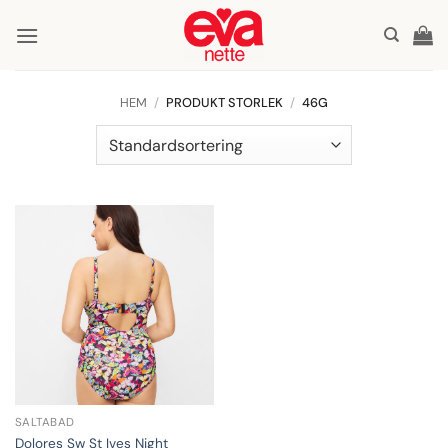
Skip
to
content
HEM
/
PRODUKT STORLEK
/
46G
SALTABAD
Dolores Sw St Ives Night