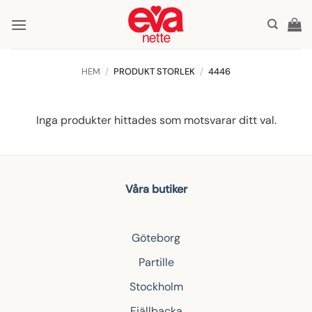
Skip
to
content
HEM
/
PRODUKT STORLEK
/
4446
Inga produkter hittades som motsvarar ditt val.
Våra butiker
Göteborg
Partille
Stockholm
Fjällbacka