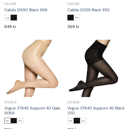
CALIDA
CALIDA
Calida 12990 Black 996
Calida 02138 Black 992
Lig
Whi
649
kr
269
kr
VOGUE
VOGUE
Vogue 37640 Support 40 Gala
Vogue 37640 Support 40 Black
9066
1210
Gal
Sun
Gal
Sun