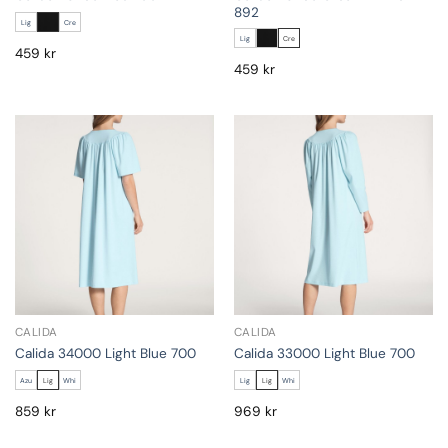
892
Lig
Cre
Lig
Cre
459
kr
459
kr
CALIDA
CALIDA
Calida 34000 Light Blue 700
Calida 33000 Light Blue 700
Azu
Lig
Whi
Lig
Lig
Whi
859
kr
969
kr