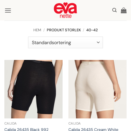
Skip
to
content
HEM
/
PRODUKT STORLEK
/
40-42
CALIDA
CALIDA
Calida 26435 Cream White
Calida 26435 Black 992