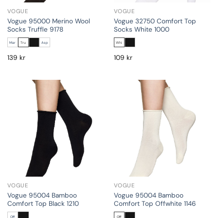
VOGUE
VOGUE
Vogue 95000 Merino Wool
Vogue 32750 Comfort Top
Socks Truffle 9178
Socks White 1000
Mar
Tru
Asp
Whi
139
kr
109
kr
VOGUE
VOGUE
Vogue 95004 Bamboo
Vogue 95004 Bamboo
Comfort Top Black 1210
Comfort Top Offwhite 1146
Off
Off