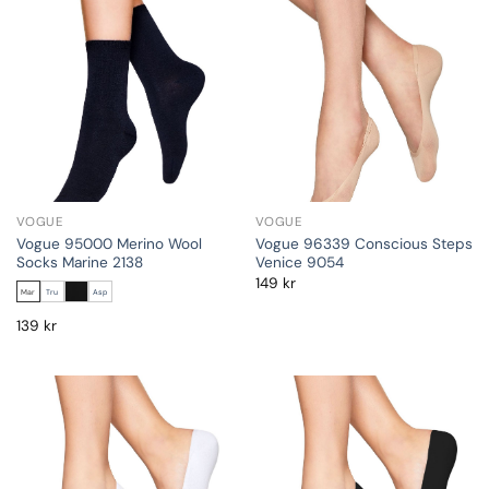
VOGUE
VOGUE
Vogue 95000 Merino Wool
Vogue 96339 Conscious Steps
Socks Marine 2138
Venice 9054
149
kr
Mar
Tru
Asp
139
kr