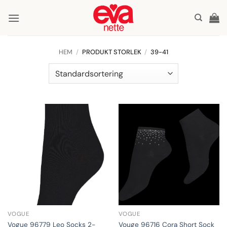
Skip
to
content
HEM
/
PRODUKT STORLEK
/
39-41
VOGUE
VOGUE
Vogue 96779 Leo Socks 2-
Vouge 96716 Cora Short Sock