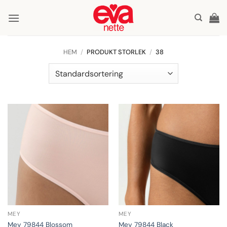
Skip
to
content
HEM
/
PRODUKT STORLEK
/
38
MEY
MEY
Mey 79844 Blossom
Mey 79844 Black