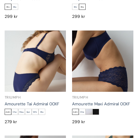
Blo
Bla
Blo
Bla
299
kr
299
kr
TRIUMPH
TRIUMPH
Amourette Tai Admiral 00XF
Amourette Maxi Admiral 00XF
Adm
Che
Mau
Qui
Whi
Bla
Adm
Che
279
kr
299
kr