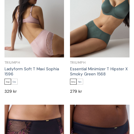
TRIUMPH
TRIUMPH
Ladyform Soft T Maxi Sophia
Essential Minimizer T Hipster X
1596
Smoky Green 1568
Sop
Cie
Smo
Ten
329
kr
279
kr