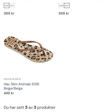
009
007
009
007
399
kr
399
kr
HAVAIANAS
Hav. Slim Animals 6516
Beige/Beige
449
kr
Du har sett
3
av
3
produkter