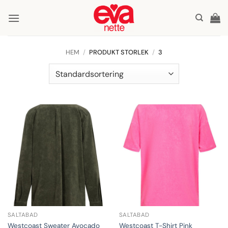
Skip
to
content
HEM
/
PRODUKT STORLEK
/
3
SALTABAD
SALTABAD
Westcoast Sweater Avocado
Westcoast T-Shirt Pink