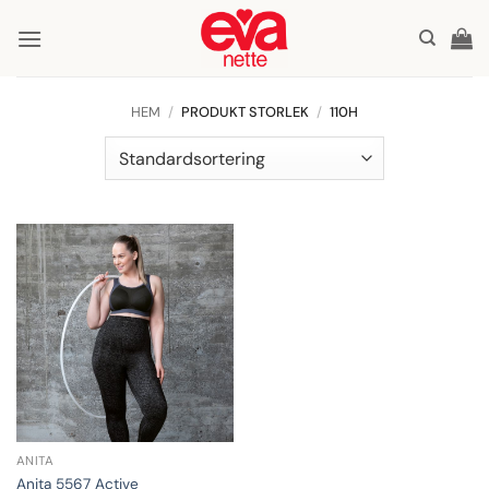
Skip
to
content
HEM
/
PRODUKT STORLEK
/
110H
ANITA
Anita 5567 Active