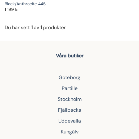
Black/Anthracite 445
1 199
kr
Du har sett
1
av
1
produkter
Våra butiker
Göteborg
Partille
Stockholm
Fjällbacka
Uddevalla
Kungälv