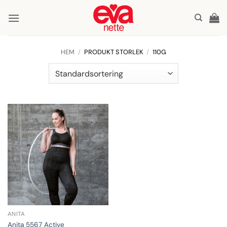
Skip
to
content
HEM
/
PRODUKT STORLEK
/
110G
ANITA
Anita 5567 Active