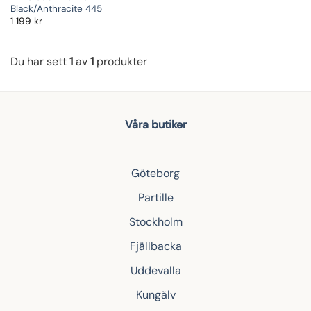
Black/Anthracite 445
1 199
kr
Du har sett
1
av
1
produkter
Våra butiker
Göteborg
Partille
Stockholm
Fjällbacka
Uddevalla
Kungälv