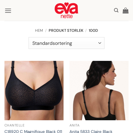
Skip
to
content
HEM
/
PRODUKT STORLEK
/
100D
CHANTELLE
ANITA
C18920 C Magnifique Black 011
Anita 5833 Claire Black