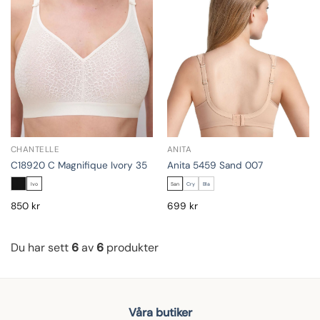
CHANTELLE
ANITA
C18920 C Magnifique Ivory 35
Anita 5459 Sand 007
Ivo
San
Cry
Bla
850
kr
699
kr
Du har sett
6
av
6
produkter
Våra butiker