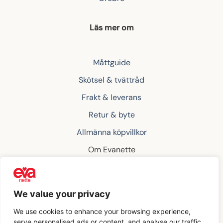
Läs mer om
Måttguide
Skötsel & tvättråd
Frakt & leverans
Retur & byte
Allmänna köpvillkor
Om Evanette
Kontakta oss
We value your privacy
Klarna
We use cookies to enhance your browsing experience,
serve personalised ads or content, and analyse our traffic.
Copyright 2026 ©
Evanette