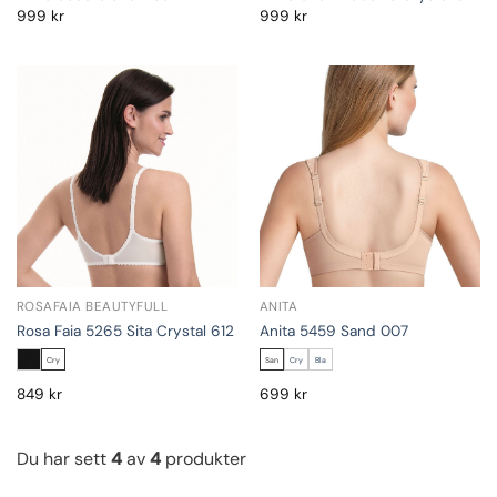
999
kr
999
kr
ROSAFAIA BEAUTYFULL
ANITA
Rosa Faia 5265 Sita Crystal 612
Anita 5459 Sand 007
Cry
San
Cry
Bla
849
kr
699
kr
Du har sett
4
av
4
produkter