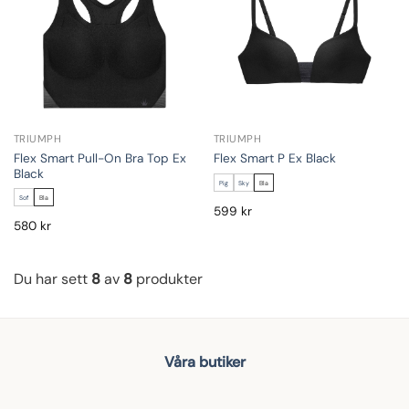
TRIUMPH
TRIUMPH
Flex Smart Pull-On Bra Top Ex
Flex Smart P Ex Black
Black
Pig
Sky
Bla
Sof
Bla
599
kr
580
kr
Du har sett
8
av
8
produkter
Våra butiker