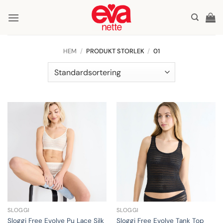
Skip
to
content
HEM
/
PRODUKT STORLEK
/
01
SLOGGI
SLOGGI
Sloggi Free Evolve Pu Lace Silk
Sloggi Free Evolve Tank Top