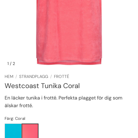
1
/ 2
HEM
/
STRANDPLAGG
/
FROTTÉ
Westcoast Tunika Coral
En läcker tunika i frotté. Perfekta plagget för dig som
älskar frotté.
Färg: Coral