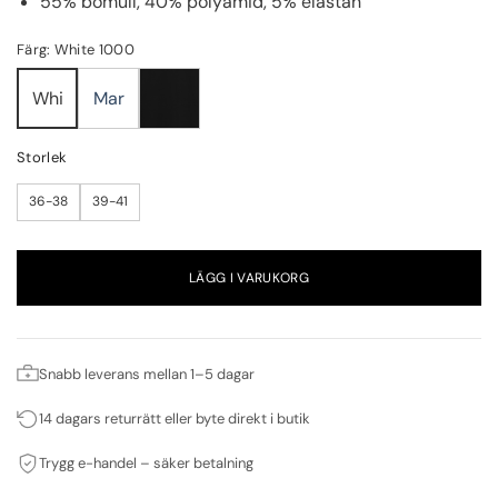
55% bomull, 40% polyamid, 5% elastan
Färg: White 1000
Mar
Whi
Storlek
36-38
39-41
LÄGG I VARUKORG
Snabb leverans mellan 1–5 dagar
14 dagars returrätt eller byte direkt i butik
Trygg e-handel – säker betalning