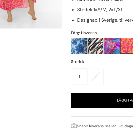
Storlek 1=S/M, 2=L/XL
Designad i Sverige, tillve
Färg: Havanna
Storlek
1
2
LÄGG I 
Snabb leverans mellan 1–5 daga