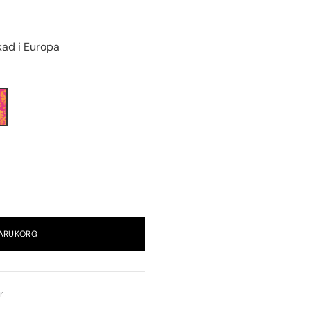
rkad i Europa
VARUKORG
r