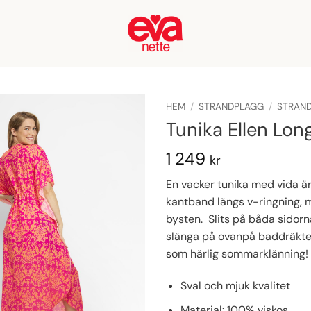
HEM
/
STRANDPLAGG
/
STRAN
Tunika Ellen Lo
1 249
kr
En vacker tunika med vida ä
kantband längs v-ringning, 
bysten. Slits på båda sidorn
slänga på ovanpå baddräkten 
som härlig sommarklänning!
Sval och mjuk kvalitet
Material: 100% viskos