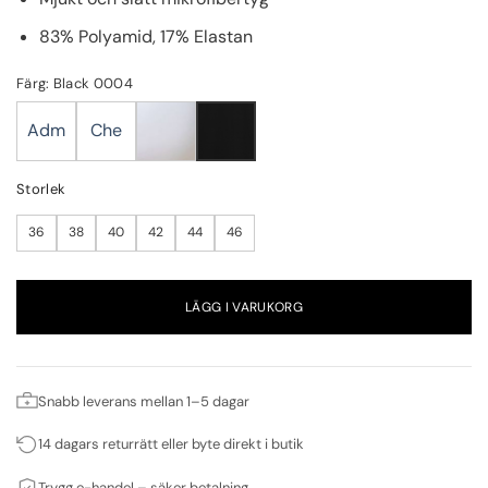
83% Polyamid, 17% Elastan
Färg: Black 0004
Adm
Che
Storlek
36
38
40
42
44
46
LÄGG I VARUKORG
Snabb leverans mellan 1–5 dagar
14 dagars returrätt eller byte direkt i butik
Trygg e-handel – säker betalning