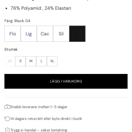
76% Polyamid , 24% Elastan
Färg: Black 04
Flo
Lig
Cac
Sil
Storlek
XS
S
M
L
XL
LÄGG I VARUKORG
Snabb leverans mellan 1–5 dagar
14 dagars returrätt eller byte direkt i butik
Trygg e-handel – säker betalning