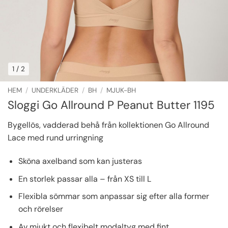
1
/ 2
HEM
/
UNDERKLÄDER
/
BH
/
MJUK-BH
Sloggi Go Allround P Peanut Butter 1195
Bygellös, vadderad behå från kollektionen Go Allround
Lace med rund urringning
Sköna axelband som kan justeras
En storlek passar alla – från XS till L
Flexibla sömmar som anpassar sig efter alla former
och rörelser
Av mjukt och flexibelt modaltyg med fint