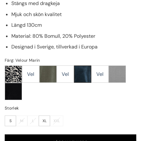
Stängs med dragkeja
Mjuk och skön kvalitet
Längd 130cm
Material: 80% Bomull, 20% Polyester
Designad i Sverige, tillverkad i Europa
Färg: Velour Marin
Vel
Vel
Vel
Storlek
S
M
L
XL
XXL