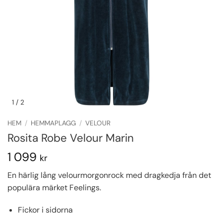
1
/ 2
HEM
/
HEMMAPLAGG
/
VELOUR
Rosita Robe Velour Marin
1 099
kr
En härlig lång velourmorgonrock med dragkedja från det
populära märket Feelings.
Fickor i sidorna