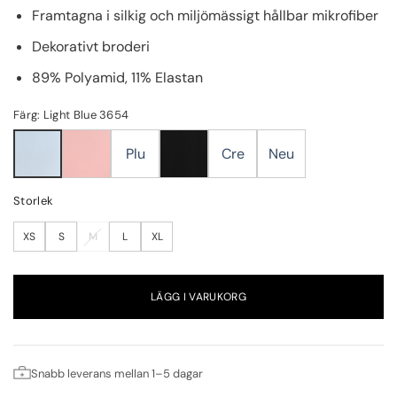
Framtagna i silkig och miljömässigt hållbar mikrofiber
Dekorativt broderi
89% Polyamid, 11% Elastan
Färg: Light Blue 3654
Plu
Cre
Neu
Storlek
XS
S
M
L
XL
LÄGG I VARUKORG
Snabb leverans mellan 1–5 dagar