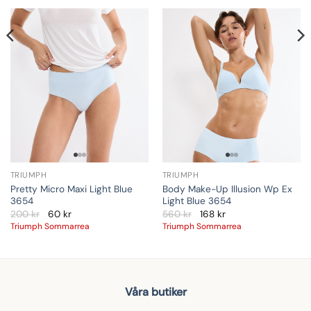
TRIUMPH
TRIUMPH
Pretty Micro Maxi Light Blue
Body Make-Up Illusion Wp Ex
3654
Light Blue 3654
200
kr
60
kr
560
kr
168
kr
Triumph Sommarrea
Triumph Sommarrea
Våra butiker