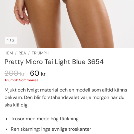
1
/ 3
HEM
/
REA
/
TRIUMPH
Pretty Micro Tai Light Blue 3654
200
60
kr
kr
Triumph Sommarrea
Mjukt och lyxigt material och en modell som alltid känns
bekväm. Den blir förstahandsvalet varje morgon när du
ska klä dig.
Trosor med medelhög täckning
Ren skärning; inga synliga troskanter