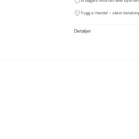
14 dagars returrätt eller byte dir
Trygg e-handel – säker betalnin
Detaljer