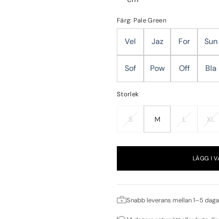
Färg: Pale Green
Vel
Jaz
For
Sun
Sof
Pow
Off
Bla
Storlek
S
M
L
XL
LÄGG I 
Snabb leverans mellan 1–5 daga