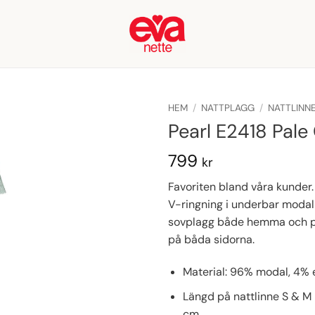
HEM
/
NATTPLAGG
/
NATTLINN
Pearl E2418 Pale
799
kr
Favoriten bland våra kunder
V-ringning i underbar modal 
sovplagg både hemma och på 
på båda sidorna.
Material: 96% modal, 4% 
Längd på nattlinne S & M
cm