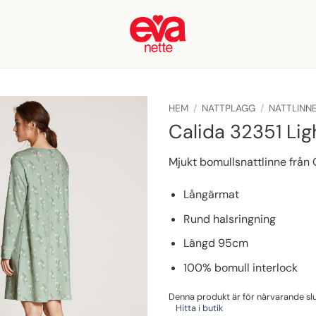
HEM
/
NATTPLAGG
/
NATTLINN
Calida 32351 Lig
Mjukt bomullsnattlinne från 
Långärmat
Rund halsringning
Längd 95cm
100% bomull interlock
Denna produkt är för närvarande slut 
Hitta i butik