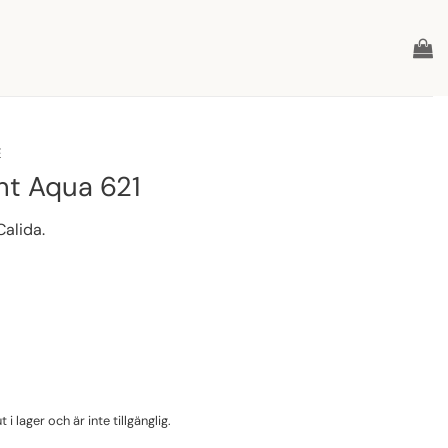
E
ht Aqua 621
Calida.
i lager och är inte tillgänglig.