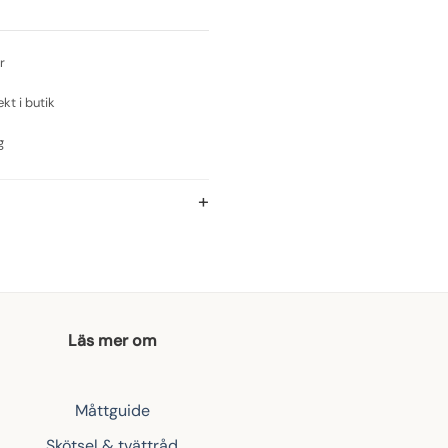
r
ekt i butik
g
Läs mer om
Måttguide
Skötsel & tvättråd