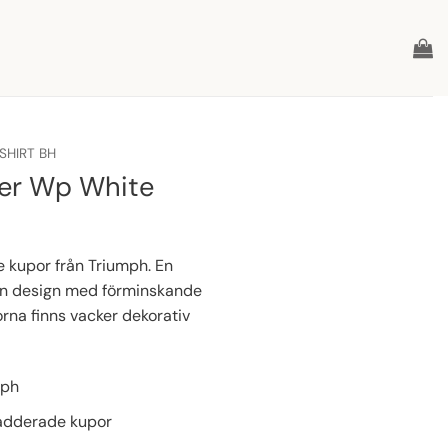
SHIRT BH
per Wp White
 kupor från Triumph. En
rn design med förminskande
orna finns vacker dekorativ
mph
vadderade kupor