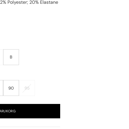
 2% Polyester; 20% Elastane
B
90
95
VARUKORG