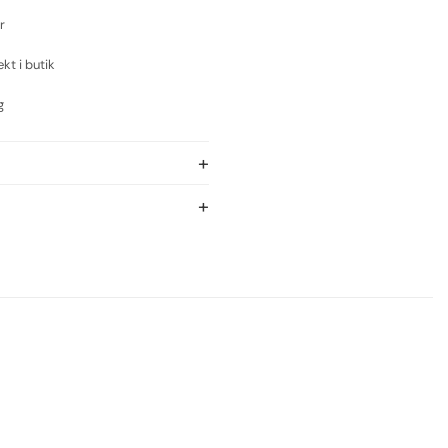
r
ekt i butik
g