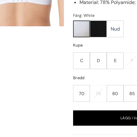
Material: 78% Polyamide;
Färg: White
Nud
Kupa
C
D
E
F
Bredd
70
75
80
85
LÄGG I 