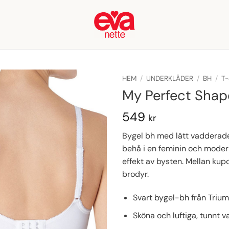
HEM
/
UNDERKLÄDER
/
BH
/
T-
My Perfect Sha
549
kr
Bygel bh med lätt vadderade
behå i en feminin och mode
effekt av bysten. Mellan kup
brodyr.
Svart bygel-bh från Triu
Sköna och luftiga, tunnt 