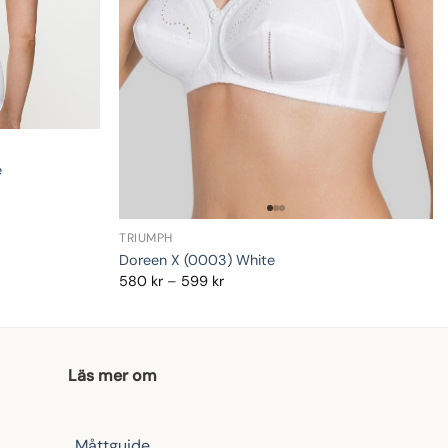
e
TRIUMPH
Doreen X (0003) White
Prisintervall:
580
kr
–
599
kr
580 kr
till
599 kr
Läs mer om
Måttguide