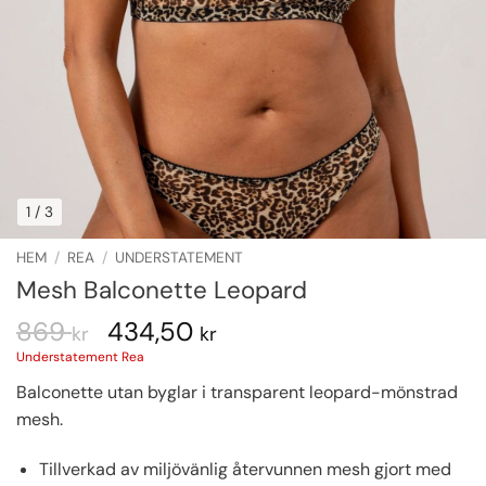
1
/ 3
HEM
/
REA
/
UNDERSTATEMENT
Mesh Balconette Leopard
869
434,50
kr
kr
Understatement Rea
Balconette utan byglar i transparent leopard-mönstrad
mesh.
Tillverkad av miljövänlig återvunnen mesh gjort med