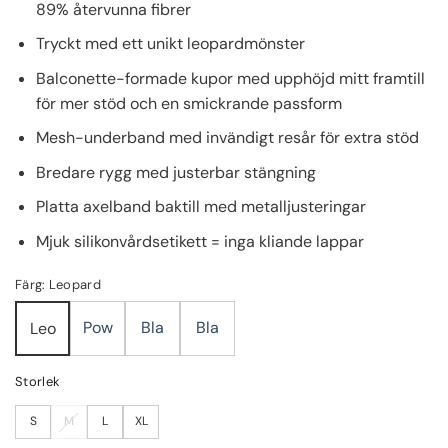
89% återvunna fibrer
Tryckt med ett unikt leopardmönster
Balconette-formade kupor med upphöjd mitt framtill
för mer stöd och en smickrande passform
Mesh-underband med invändigt resår för extra stöd
Bredare rygg med justerbar stängning
Platta axelband baktill med metalljusteringar
Mjuk silikonvårdsetikett = inga kliande lappar
Färg: Leopard
Pow
Bla
Bla
Leo
Storlek
S
M
L
XL