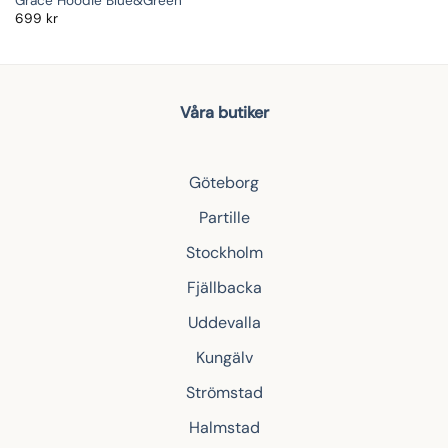
Grace Hoodie Blue&Green
699
kr
Våra butiker
Göteborg
Partille
Stockholm
Fjällbacka
Uddevalla
Kungälv
Strömstad
Halmstad