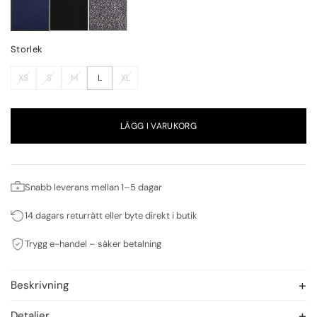
Storlek
XS
S
M
L
XL
LÄGG I VARUKORG
Snabb leverans mellan 1–5 dagar
14 dagars returrätt eller byte direkt i butik
Trygg e-handel – säker betalning
Beskrivning
Detaljer