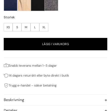
Storlek
XS
S
M
L
XL
LÄGG I VARUKORG
Snabb leverans mellan 1–5 dagar
14 dagars returrätt eller byte direkt i butik
Trygg e-handel – säker betalning
Beskrivning
Detaljer