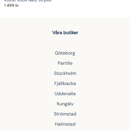
Koster Robe Navy Stripes
1 499
kr
Våra butiker
Göteborg
Partille
Stockholm
Fjällbacka
Uddevalla
Kungälv
Strömstad
Halmstad