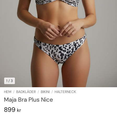
1
/ 3
HEM
/
BADKLÄDER
/
BIKINI
/
HALTERNECK
Maja Bra Plus Nice
899
kr