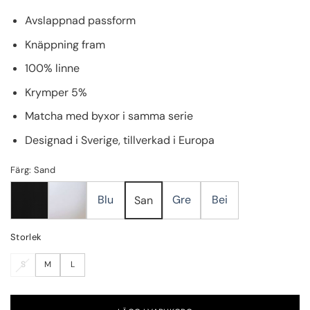
Avslappnad passform
Knäppning fram
100% linne
Krymper 5%
Matcha med byxor i samma serie
Designad i Sverige, tillverkad i Europa
Färg: Sand
Blu
Gre
Bei
San
Storlek
S
M
L