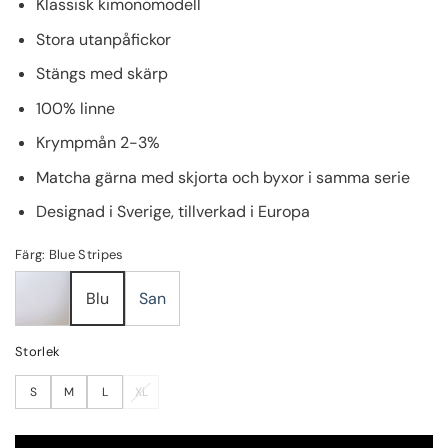
Klassisk kimonomodell
Stora utanpåfickor
Stängs med skärp
100% linne
Krympmån 2-3%
Matcha gärna med skjorta och byxor i samma serie
Designad i Sverige, tillverkad i Europa
Färg: Blue Stripes
San
Blu
Storlek
S
M
L
XL