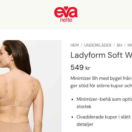
HEM
/
UNDERKLÄDER
/
BH
/
MI
Ladyform Soft W
549
kr
Minimizer Bh med bygel från
ger stöd för större kupor och
Minimizer-behå som optis
storlek
Ovadderade kupor i slätt
detaljer