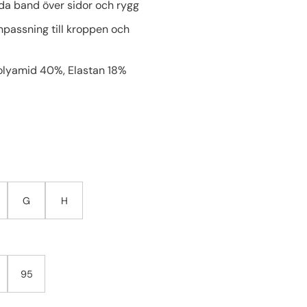
a band över sidor och rygg
npassning till kroppen och
Polyamid 40%, Elastan 18%
G
H
95