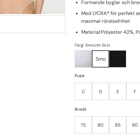
Formande byglar och bred
Med LYCRA® för perfekt a
maximal rörelsefrihet
Material:Polyester 42%, 
Färg: Smooth Skin
Smo
Kupa
C
D
E
F
Bredd
75
80
85
90