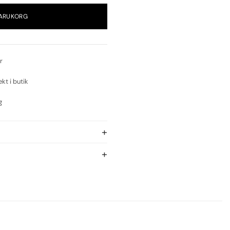
VARUKORG
r
ekt i butik
g