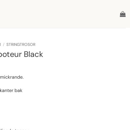
R
/
STRINGTROSOR
oteur Black
 smickrande.
kanter bak