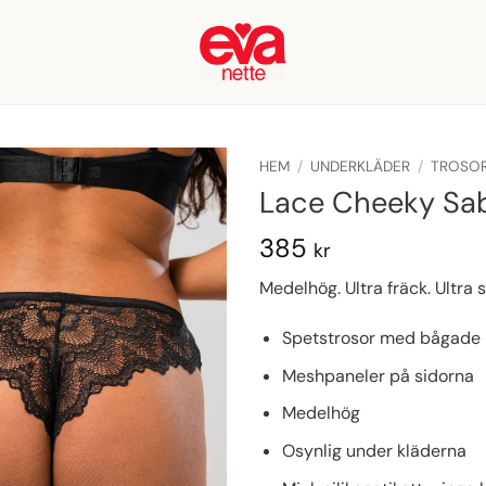
HEM
/
UNDERKLÄDER
/
TROSO
Lace Cheeky Sab
385
kr
Medelhög. Ultra fräck. Ultra
Spetstrosor med bågade 
Meshpaneler på sidorna
Medelhög
Osynlig under kläderna