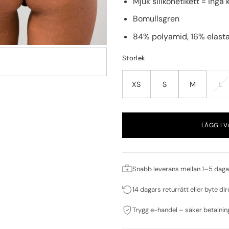
Mjuk silikonetikett = inga
Bomullsgren
84% polyamid, 16% elast
Storlek
XS
S
M
L
LÄGG I 
Snabb leverans mellan 1–5 daga
14 dagars returrätt eller byte dir
Trygg e-handel – säker betalnin