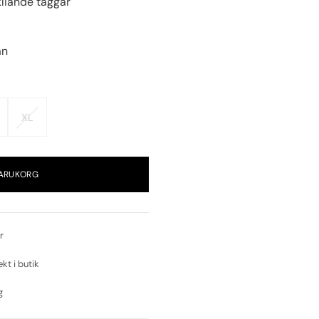
 kliande taggar
an
XL
VARUKORG
r
ekt i butik
g