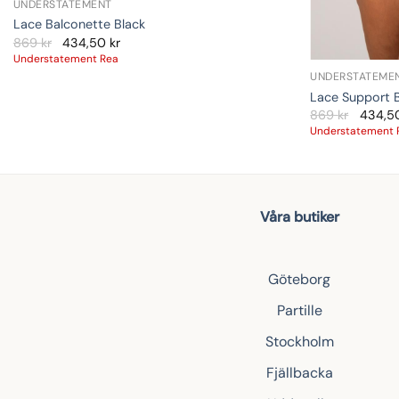
UNDERSTATEMENT
Lace Balconette Black
869
kr
434,50
kr
Understatement Rea
UNDERSTATEME
Lace Support B
869
kr
434,5
Understatement 
Våra butiker
Göteborg
Partille
Stockholm
Fjällbacka