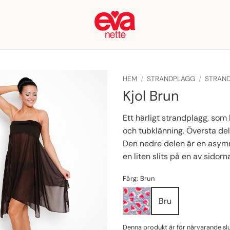
HEM
/
STRANDPLAGG
/
STRAN
Kjol Brun
Ett härligt strandplagg, so
och tubklänning. Översta del
Den nedre delen är en asymme
en liten slits på en av sidorn
Färg: Brun
Bru
Denna produkt är för närvarande slut 