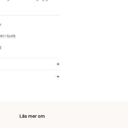
r
ekt i butik
g
Läs mer om