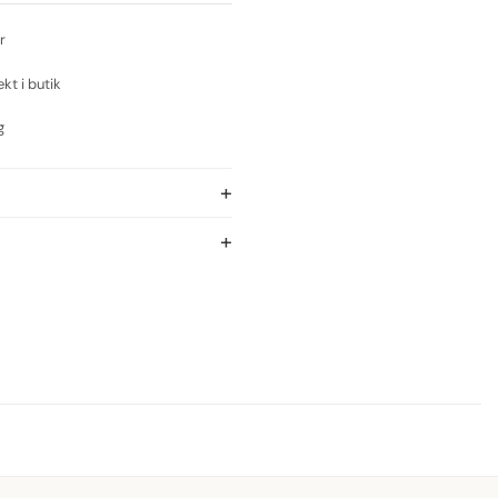
r
ekt i butik
g