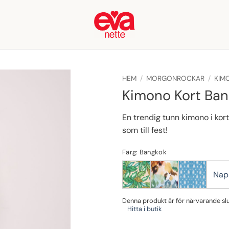
HEM
/
MORGONROCKAR
/
KIM
Kimono Kort Ba
En trendig tunn kimono i kort 
som till fest!
Färg: Bangkok
Nap
Denna produkt är för närvarande slut 
Hitta i butik