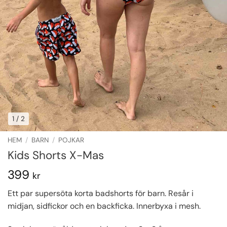
1
/ 2
HEM
/
BARN
/
POJKAR
Kids Shorts X-Mas
399
kr
Ett par supersöta korta badshorts för barn. Resår i
midjan, sidfickor och en backficka. Innerbyxa i mesh.