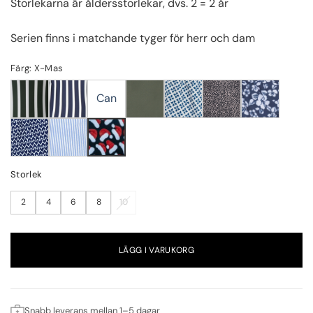
Storlekarna är åldersstorlekar, dvs. 2 = 2 år
Serien finns i matchande tyger för herr och dam
Färg: X-Mas
Can
Storlek
2
4
6
8
10
LÄGG I VARUKORG
Snabb leverans mellan 1–5 dagar