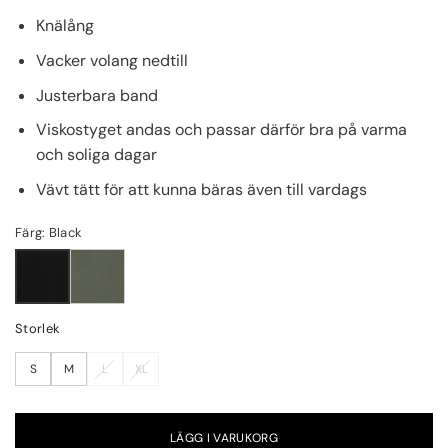
Knälång
Vacker volang nedtill
Justerbara band
Viskostyget andas och passar därför bra på varma
och soliga dagar
Vävt tätt för att kunna bäras även till vardags
Färg: Black
Storlek
S
M
L
XL
LÄGG I VARUKORG