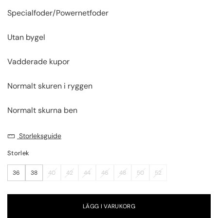
Specialfoder/Powernetfoder
Utan bygel
Vadderade kupor
Normalt skuren i ryggen
Normalt skurna ben
Storleksguide
Storlek
36
38
40
42
44
46
48
50
52
LÄGG I VARUKORG