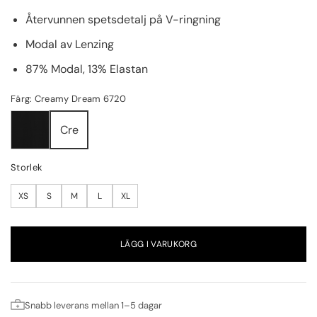
Återvunnen spetsdetalj på V-ringning
Modal av Lenzing
87% Modal, 13% Elastan
Färg: Creamy Dream 6720
Cre
Storlek
XS
S
M
L
XL
LÄGG I VARUKORG
Snabb leverans mellan 1–5 dagar